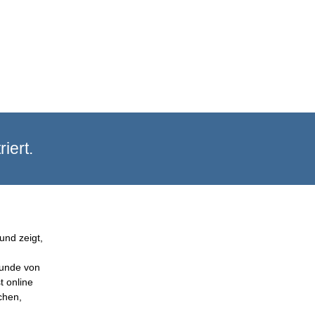
iert.
und zeigt,
Kunde von
t online
chen,