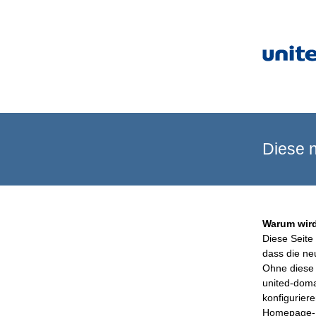
Diese n
Warum wird
Diese Seite 
dass die ne
Ohne diese 
united-doma
konfigurier
Homepage-B